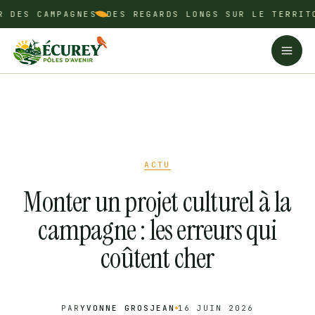
Aller
ES CAMPAGNES
DES REGARDS LONGS SUR LE TERRITOIR
au
contenu
ACTU
Monter un projet culturel à la
campagne : les erreurs qui
coûtent cher
PAR
YVONNE GROSJEAN
16 JUIN 2026